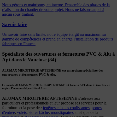
Nous gérons et maîtrisons, en interne, l'ensemble des phases de la
réalisation du chantier de votre projet. Nous ne faisons appel à
aucun sous-traitant.
Savoir-faire
Un savoir-faire sans limite, notre équipe élargit au maximum sa
gamme de compétences et prend en charge l’installation de produits
fabriqués en France.
Spécialiste des ouvertures et fermetures PVC & Alu à
Apt dans le Vaucluse (84)
ALUMAX MIROITERIE APTESIENNE est un artisan spécialiste des
ouvertures et fermetures PVC & Alu.
La société
ALUMAX MIROITERIE APTESIENNE
est basée à
APT
dans le Vaucluse en
région Provence-Alpes-Côte d Azur.
ALUMAX MIROITERIE APTESIENNE
s’adresse aux
particuliers et professionnels et leur propose ses services pour la
fourniture et la pose de :
fenêtres et baies coulissantes
,
portes
d'entrée
,
volets
,
stores bâche
,
moustiquaires
ainsi que de la