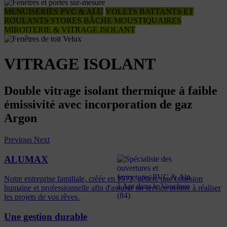
MENUISERIES PVC & ALU
VOLETS BATTANTS ET
ROULANTS
STORES BÂCHE
MOUSTIQUAIRES
MIROITERIE & VITRAGE ISOLANT
VITRAGE ISOLANT
Double vitrage isolant thermique à faible
émissivité avec incorporation de gaz
Argon
Previous
Next
ALUMAX
Notre entreprise familiale, créée en 1971, génère une cohésion
humaine et professionnelle afin d'assurer un service propre à réaliser
les projets de vos rêves.
Une gestion durable